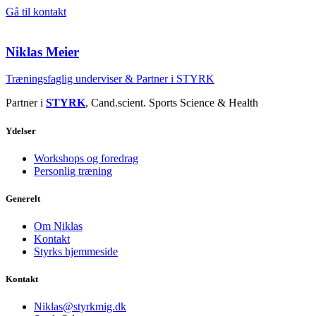
Gå til kontakt
Niklas Meier
Træningsfaglig underviser & Partner i STYRK
Partner i
STYRK
, Cand.scient. Sports Science & Health
Ydelser
Workshops og foredrag
Personlig træning
Generelt
Om Niklas
Kontakt
Styrks hjemmeside
Kontakt
Niklas@styrkmig.dk