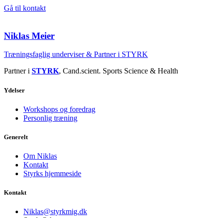
Gå til kontakt
Niklas Meier
Træningsfaglig underviser & Partner i STYRK
Partner i
STYRK
, Cand.scient. Sports Science & Health
Ydelser
Workshops og foredrag
Personlig træning
Generelt
Om Niklas
Kontakt
Styrks hjemmeside
Kontakt
Niklas@styrkmig.dk