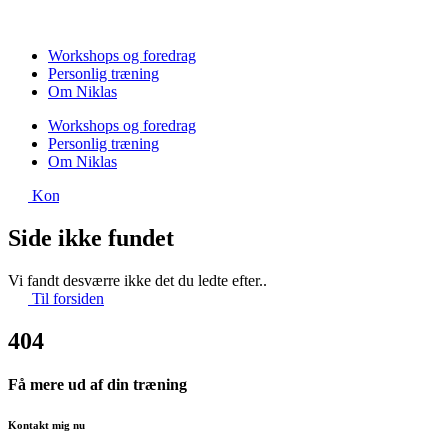
Videre
til
indhold
Workshops og foredrag
Personlig træning
Om Niklas
Workshops og foredrag
Personlig træning
Om Niklas
Kontakt
Side ikke fundet
Vi fandt desværre ikke det du ledte efter..
Til forsiden
404
Få mere ud af din træning
Kontakt mig nu