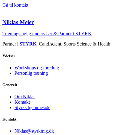
Gå til kontakt
Niklas Meier
Træningsfaglig underviser & Partner i STYRK
Partner i
STYRK
, Cand.scient. Sports Science & Health
Ydelser
Workshops og foredrag
Personlig træning
Generelt
Om Niklas
Kontakt
Styrks hjemmeside
Kontakt
Niklas@styrkmig.dk