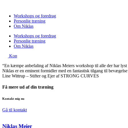
Videre
til
indhold
Workshops og foredrag
Personlig træning
Om Niklas
Workshops og foredrag
Personlig træning
Om Niklas
Kontakt
“En kæmpe anbefaling af Niklas Meiers workshop til alle der har lyst 
Niklas er en eminent formidler med en fantastisk tilgang til bevægelse
Line Wittrup – Stifter og Ejer af STRONG CURVES
Få mere ud af din træning
Kontakt mig nu
Gå til kontakt
Niklas Meier