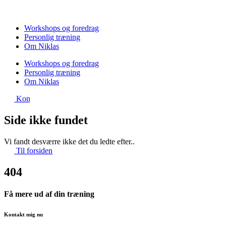
Videre
til
indhold
Workshops og foredrag
Personlig træning
Om Niklas
Workshops og foredrag
Personlig træning
Om Niklas
Kontakt
Side ikke fundet
Vi fandt desværre ikke det du ledte efter..
Til forsiden
404
Få mere ud af din træning
Kontakt mig nu