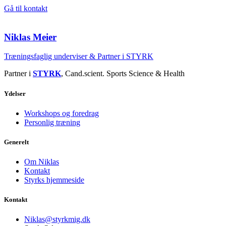
Gå til kontakt
Niklas Meier
Træningsfaglig underviser & Partner i STYRK
Partner i
STYRK
, Cand.scient. Sports Science & Health
Ydelser
Workshops og foredrag
Personlig træning
Generelt
Om Niklas
Kontakt
Styrks hjemmeside
Kontakt
Niklas@styrkmig.dk