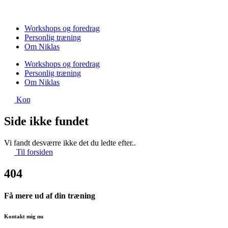
Videre
til
indhold
Workshops og foredrag
Personlig træning
Om Niklas
Workshops og foredrag
Personlig træning
Om Niklas
Kontakt
Side ikke fundet
Vi fandt desværre ikke det du ledte efter..
Til forsiden
404
Få mere ud af din træning
Kontakt mig nu