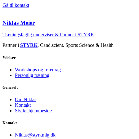
Gå til kontakt
Niklas Meier
Træningsfaglig underviser & Partner i STYRK
Partner i
STYRK
, Cand.scient. Sports Science & Health
Ydelser
Workshops og foredrag
Personlig træning
Generelt
Om Niklas
Kontakt
Styrks hjemmeside
Kontakt
Niklas@styrkmig.dk